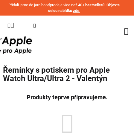
Přejít na obsah
Přidali jsme do jarního výprodeje více než
40+ bestsellerů! Objevte
celou nabídku
zde
.
KATEGORIE
WATCH
IPHONE
IPAD
Řemínky s potiskem pro Apple
MACBOOK
Watch Ultra/Ultra 2 - Valentýn
AIRPODS
AIRTAG
Produkty teprve připravujeme.
OSTATNÍ
ZNAČKY
%
AKČNÍ
ZBOŽÍ