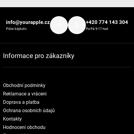
Zápatí
info@yourapple.cz
+420 774 143 304
Pište kdykoliv
Po-Pá 9-17 hod
Informace pro zákazníky
Obchodní podmínky
Reklamace a vráceni
Doprava a platba
Ochrana osobních údajů
Kontakty
Hodnocení obchodu