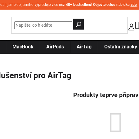
idali jsme do jarního výprodeje více než
40+ bestsellerů! Objevte celou nabídku
zde
.
MacBook
AirPods
AirTag
Ostatní značky
lušenství pro AirTag
Produkty teprve připra