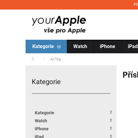
Přejít na obsah
Př
Kategorie
Watch
iPhone
iPad
Domů
AirTag
Postranní panel
Přís
Kategorie
Přeskočit kategorie
Kategorie
Watch
iPhone
iPad