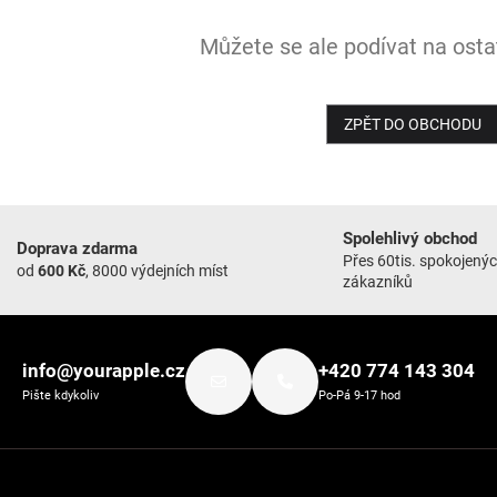
Můžete se ale podívat na ostat
ZPĚT DO OBCHODU
Spolehlivý obchod
Doprava zdarma
Přes 60tis. spokojený
od
600 Kč
, 8000 výdejních míst
zákazníků
info@yourapple.cz
+420 774 143 304
Pište kdykoliv
Po-Pá 9-17 hod