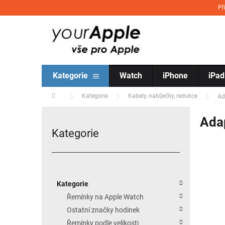
Přejít na obsah
Př
Kategorie
Watch
iPhone
iPad
Domů
Kategorie
Kabely, nabíječky, redukce
Ad
Postranní panel
Ada
Kategorie
Přeskočit kategorie
Kategorie
Řemínky na Apple Watch
Ostatní značky hodinek
Řemínky podle velikosti