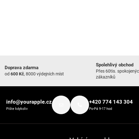
Spolehlivý obchod
Doprava zdarma
Přes 60tis. spokojený
od
600 Kč
, 8000 výdejních míst
zákazníků
info@yourapple.cz
+420 774 143 304
Pište kdykoliv
Po-Pá 9-17 hod