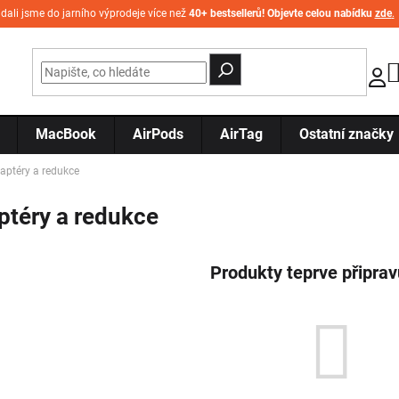
idali jsme do jarního výprodeje více než
40+ bestsellerů! Objevte celou nabídku
zde
.
MacBook
AirPods
AirTag
Ostatní značky
aptéry a redukce
ptéry a redukce
Produkty teprve připra