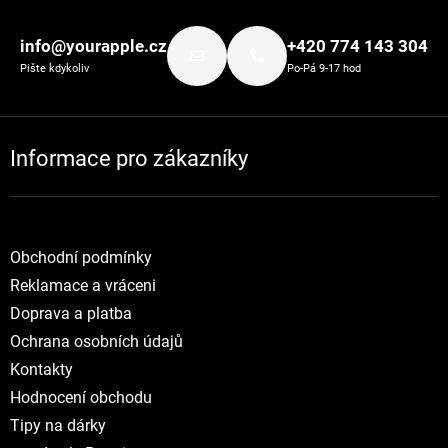
Zápatí
info@yourapple.cz
+420 774 143 304
Pište kdykoliv
Po-Pá 9-17 hod
Informace pro zákazníky
Obchodní podmínky
Reklamace a vráceni
Doprava a platba
Ochrana osobních údajů
Kontakty
Hodnocení obchodu
Tipy na dárky