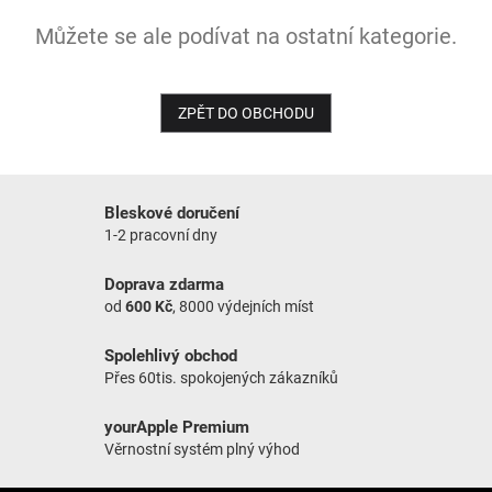
Můžete se ale podívat na ostatní kategorie.
NOVINKY
ZPĚT DO OBCHODU
Bleskové doručení
1-2 pracovní dny
Doprava zdarma
od
600 Kč
, 8000 výdejních míst
Spolehlivý obchod
Přes 60tis. spokojených zákazníků
yourApple Premium
Věrnostní systém plný výhod