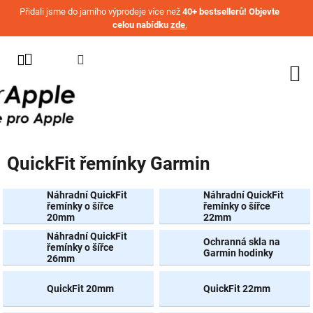
Přejít na obsah
Přidali jsme do jarního výprodeje více než
40+ bestsellerů! Objevte
celou nabídku
zde
.
KATEGORIE
WATCH
IPHONE
IPAD
QuickFit řemínky Garmin
MACBOOK
AIRPODS
Náhradní QuickFit
Náhradní QuickFit
řemínky o šířce
řemínky o šířce
20mm
22mm
AIRTAG
Náhradní QuickFit
Ochranná skla na
řemínky o šířce
OSTATNÍ
Garmin hodinky
26mm
ZNAČKY
%
QuickFit 20mm
QuickFit 22mm
AKČNÍ
ZBOŽÍ