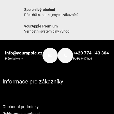
Spolehlivý obchod
Přes 60tis. spokojených zákazníků
yourApple Premium
Věrnostní systém plný výhod
Zápatí
info@yourapple.cz
+420 774 143 304
Pište kdykoliv
Po-Pá 9-17 hod
Informace pro zákazníky
Obchodní podmínky
Reklamace a vráceni