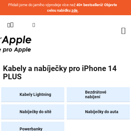
Přejít na obsah
Přidali jsme do jarního výprodeje více než
40+ bestsellerů! Objevte
celou nabídku
zde
.
KATEGORIE
WATCH
IPHONE
IPAD
Kabely a nabíječky pro iPhone 14
MACBOOK
PLUS
AIRPODS
AIRTAG
Bezdrátové
Kabely Lightning
nabíjení
OSTATNÍ
ZNAČKY
Nabíječky do sítě
Nabíječky do auta
%
AKČNÍ
Powerbanky
ZBOŽÍ