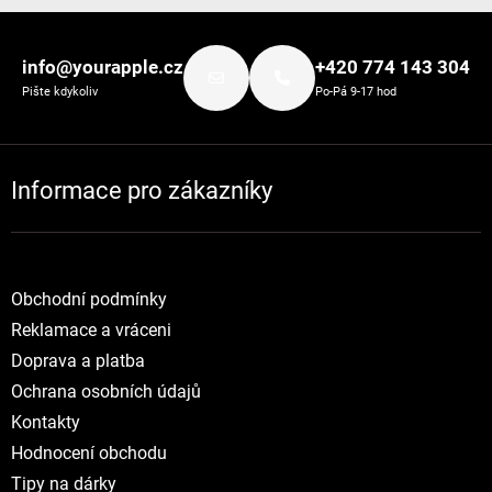
Zápatí
info@yourapple.cz
+420 774 143 304
Pište kdykoliv
Po-Pá 9-17 hod
Informace pro zákazníky
Obchodní podmínky
Reklamace a vráceni
Doprava a platba
Ochrana osobních údajů
Kontakty
Hodnocení obchodu
Tipy na dárky