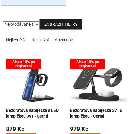
NOVINKY
ZOBRAZIT FILTRY
Řazení produktů
Nejlevnější
Nejdražší
Abecedně
Výpis produktů
Sleva 10% po
Sleva 10% po
registraci
registraci
Bezdrátová nabíječka s LED
Bezdrátová nabíječka 3v1 s
lampičkou 3v1 - Černá
lampičkou - Černá
879 Kč
979 Kč