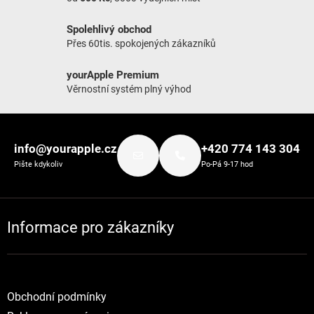
Spolehlivý obchod
Přes 60tis. spokojených zákazníků
yourApple Premium
Věrnostní systém plný výhod
Zápatí
info@yourapple.cz
+420 774 143 304
Pište kdykoliv
Po-Pá 9-17 hod
Informace pro zákazníky
Obchodní podmínky