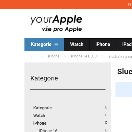
Přejít na obsah
Př
Kategorie
Watch
iPhone
iPad
Domů
iPhone
iPhone 14 PLUS
Sluchátka a r
Postranní panel
Sluc
Kategorie
Přeskočit kategorie
Kategorie
Watch
iPhone
iPhone 16