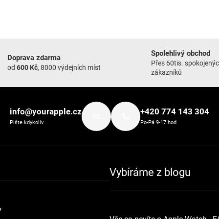
Spolehlivý obchod
Doprava zdarma
Přes 60tis. spokojený
od
600 Kč
, 8000 výdejních míst
zákazníků
info@yourapple.cz
+420 774 143 304
Pište kdykoliv
Po-Pá 9-17 hod
Vybíráme z blogu
y