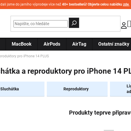
idali jsme do jarního výprodeje více než
40+ bestsellerů! Objevte celou nabídku
zde
.
MacBook
AirPods
AirTag
Ostatní značky
eproduktory pro iPhone 14 PLUS
hátka a reproduktory pro iPhone 14 
Li
Sluchátka
Reproduktory
ad
Produkty teprve připra