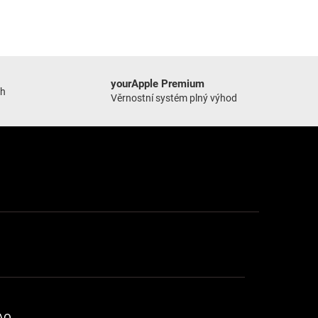
yourApple Premium
ch
Věrnostní systém plný výhod