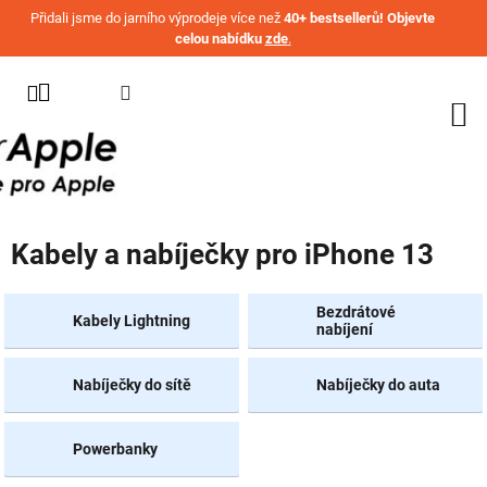
Přejít na obsah
Přidali jsme do jarního výprodeje více než
40+ bestsellerů! Objevte
celou nabídku
zde
.
KATEGORIE
WATCH
IPHONE
IPAD
Kabely a nabíječky pro iPhone 13
MACBOOK
AIRPODS
Bezdrátové
Kabely Lightning
nabíjení
AIRTAG
Nabíječky do sítě
Nabíječky do auta
OSTATNÍ
ZNAČKY
%
Powerbanky
AKČNÍ
ZBOŽÍ