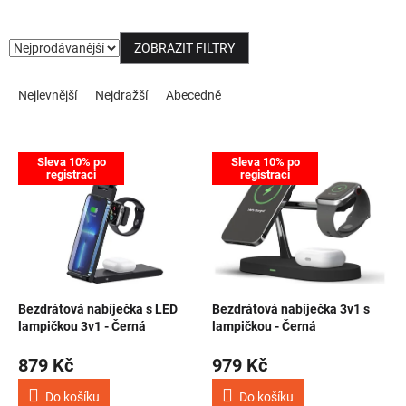
NOVINKY
ZOBRAZIT FILTRY
Řazení produktů
Nejlevnější
Nejdražší
Abecedně
Výpis produktů
Sleva 10% po
Sleva 10% po
registraci
registraci
Bezdrátová nabíječka s LED
Bezdrátová nabíječka 3v1 s
lampičkou 3v1 - Černá
lampičkou - Černá
879 Kč
979 Kč
Do košíku
Do košíku