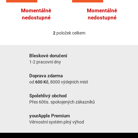
Momentálně
Momentálně
nedostupné
nedostupné
2
položek celkem
Ovládací prvky výpisu
Bleskové doručení
1-2 pracovní dny
Doprava zdarma
od
600 Kč
, 8000 výdejních míst
Spolehlivý obchod
Přes 60tis. spokojených zákazníků
yourApple Premium
Věrnostní systém plný výhod
Zápatí