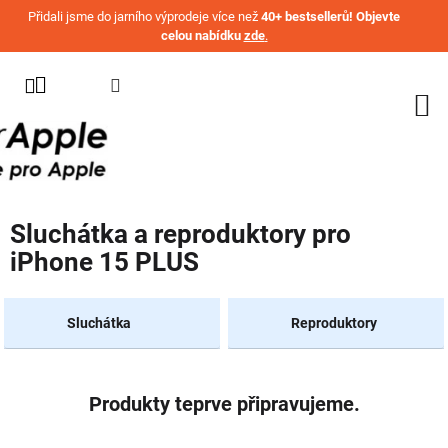
Přejít na obsah
Přidali jsme do jarního výprodeje více než
40+ bestsellerů! Objevte
celou nabídku
zde
.
KATEGORIE
WATCH
IPHONE
IPAD
Sluchátka a reproduktory pro
MACBOOK
iPhone 15 PLUS
AIRPODS
AIRTAG
Sluchátka
Reproduktory
OSTATNÍ
ZNAČKY
Produkty teprve připravujeme.
%
AKČNÍ
ZBOŽÍ