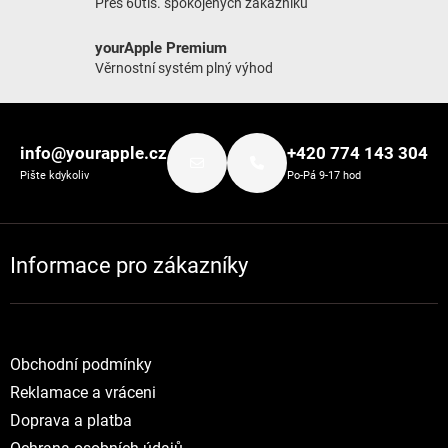
Přes 60tis. spokojených zákazníků
yourApple Premium
Věrnostní systém plný výhod
Zápatí
info@yourapple.cz
+420 774 143 304
Pište kdykoliv
Po-Pá 9-17 hod
Informace pro zákazníky
Obchodní podmínky
Reklamace a vráceni
Doprava a platba