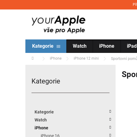
Přejít na obsah
Př
Kategorie
Watch
iPhone
iPad
Domů
iPhone
iPhone 12 mini
Sportovní pom
Postranní panel
Spo
Kategorie
Přeskočit kategorie
Kategorie
Watch
iPhone
iPhone 16