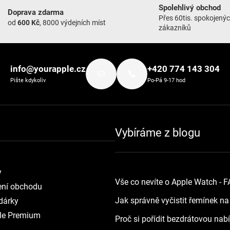
Spolehlivý obchod
Doprava zdarma
Přes 60tis. spokojený
od
600 Kč
, 8000 výdejních míst
zákazníků
info@yourapple.cz
+420 774 143 304
Pište kdykoliv
Po-Pá 9-17 hod
Vybíráme z blogu
y
Vše co nevíte o Apple Watch - 
ní obchodu
Jak správně vyčistit řemínek n
dárky
le Premium
Proč si pořídit bezdrátovou nab