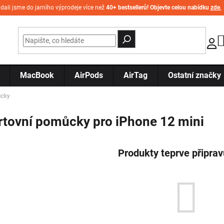
idali jsme do jarního výprodeje více než
40+ bestsellerů! Objevte celou nabídku
zde
.
MacBook
AirPods
AirTag
Ostatní značky
ůcky
rtovní pomůcky pro iPhone 12 mini
Produkty teprve připra