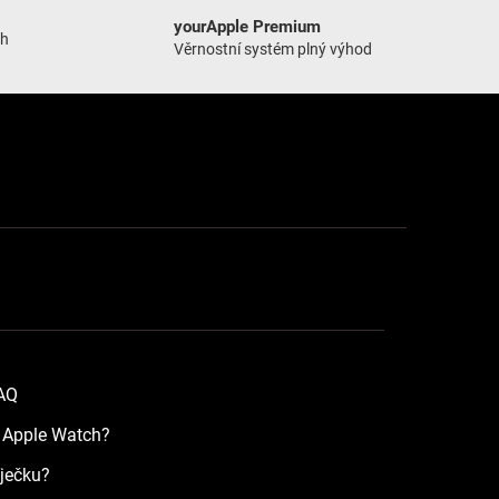
yourApple Premium
ch
Věrnostní systém plný výhod
FAQ
a Apple Watch?
íječku?