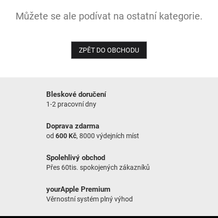
Můžete se ale podívat na ostatní kategorie.
NOVINKY
ZPĚT DO OBCHODU
Bleskové doručení
1-2 pracovní dny
Doprava zdarma
od
600 Kč
, 8000 výdejních míst
Spolehlivý obchod
Přes 60tis. spokojených zákazníků
yourApple Premium
Věrnostní systém plný výhod