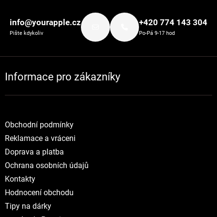
Zápatí
info@yourapple.cz
+420 774 143 304
Pište kdykoliv
Po-Pá 9-17 hod
Informace pro zákazníky
Obchodní podmínky
Reklamace a vráceni
Doprava a platba
Ochrana osobních údajů
Kontakty
Hodnocení obchodu
Tipy na dárky