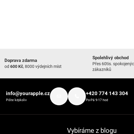
Spolehlivý obchod
Doprava zdarma
Přes 60tis. spokojený
od
600 Kč
, 8000 výdejních míst
zákazníků
info@yourapple.cz
+420 774 143 304
Pište kdykoliv
Po-Pá 9-17 hod
Vybíráme z blogu