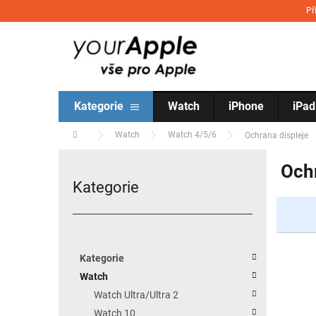
Přejít na obsah
Př
Kategorie
Watch
iPhone
iPad
Domů
Watch
Watch 4/5/6
Ochrana displeje
Postranní panel
Ochr
Kategorie
Přeskočit kategorie
Kategorie
Watch
Watch Ultra/Ultra 2
Watch 10