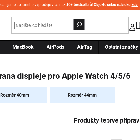
idali jsme do jarního výprodeje více než
40+ bestsellerů! Objevte celou nabídku
zde
.
MacBook
AirPods
AirTag
Ostatní značky
ana displeje pro Apple Watch 4/5/6
Rozměr 40mm
Rozměr 44mm
Produkty teprve připra