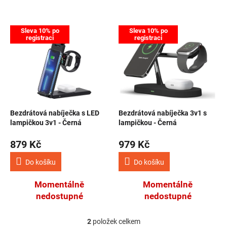
NOVINKY
Výpis produktů
Sleva 10% po
Sleva 10% po
registraci
registraci
Bezdrátová nabíječka s LED
Bezdrátová nabíječka 3v1 s
lampičkou 3v1 - Černá
lampičkou - Černá
879 Kč
979 Kč
Do košíku
Do košíku
Momentálně
Momentálně
nedostupné
nedostupné
2
položek celkem
Ovládací prvky výpisu