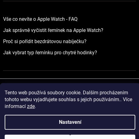
Vše co nevíte o Apple Watch - FAQ
Jak správně vyčistit řemínek na Apple Watch?
Proč si pořídit bezdrátovou nabíječku?
Jak vybrat typ řemínku pro chytré hodinky?
Tento web používá soubory cookie. Dalším procházením
Vytvořil Shoptet
tohoto webu vyjadřujete souhlas s jejich používáním.. Více
informací
zde
.
Copyright 2026
yourApple.cz
. Všechna práva vyhrazena.
Nastavení