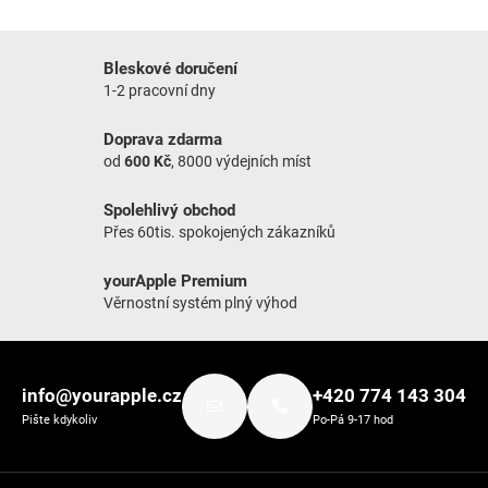
Bleskové doručení
1-2 pracovní dny
Doprava zdarma
od
600 Kč
, 8000 výdejních míst
Spolehlivý obchod
Přes 60tis. spokojených zákazníků
yourApple Premium
Věrnostní systém plný výhod
Zápatí
info@yourapple.cz
+420 774 143 304
Pište kdykoliv
Po-Pá 9-17 hod