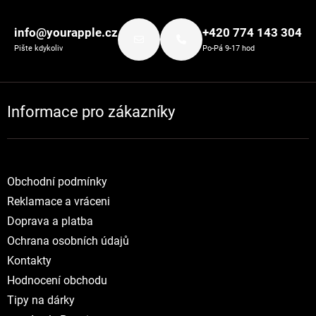
Zápatí
info@yourapple.cz
+420 774 143 304
Pište kdykoliv
Po-Pá 9-17 hod
Informace pro zákazníky
Obchodní podmínky
Reklamace a vráceni
Doprava a platba
Ochrana osobních údajů
Kontakty
Hodnocení obchodu
Tipy na dárky