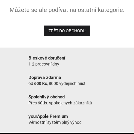
Můžete se ale podívat na ostatní kategorie.
NOVINKY
ZPĚT DO OBCHODU
Bleskové doručení
1-2 pracovní dny
Doprava zdarma
od
600 Kč
, 8000 výdejních míst
Spolehlivý obchod
Přes 60tis. spokojených zákazníků
yourApple Premium
Věrnostní systém plný výhod