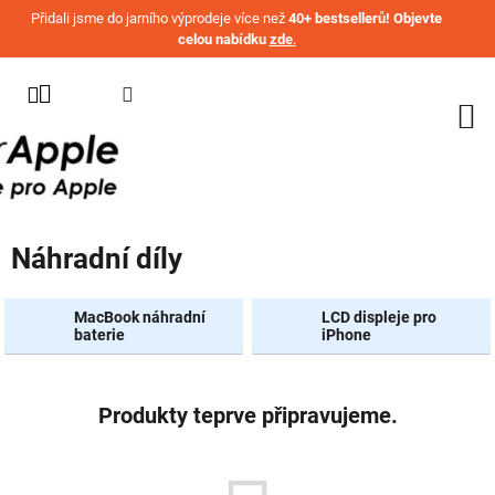
Přejít na obsah
Přidali jsme do jarního výprodeje více než
40+ bestsellerů! Objevte
celou nabídku
zde
.
KATEGORIE
WATCH
IPHONE
IPAD
Náhradní díly
MACBOOK
AIRPODS
MacBook náhradní
LCD displeje pro
baterie
iPhone
AIRTAG
OSTATNÍ
ZNAČKY
Produkty teprve připravujeme.
%
AKČNÍ
ZBOŽÍ