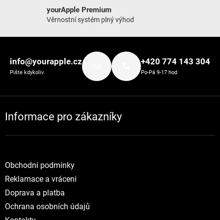
yourApple Premium
Věrnostní systém plný výhod
Zápatí
info@yourapple.cz
+420 774 143 304
Pište kdykoliv
Po-Pá 9-17 hod
Informace pro zákazníky
Obchodní podmínky
Reklamace a vráceni
Doprava a platba
Ochrana osobních údajů