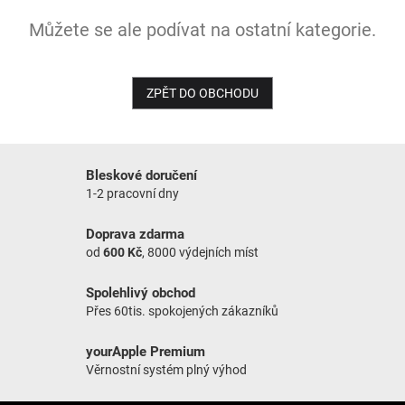
Můžete se ale podívat na ostatní kategorie.
NOVINKY
ZPĚT DO OBCHODU
Bleskové doručení
1-2 pracovní dny
Doprava zdarma
od
600 Kč
, 8000 výdejních míst
Spolehlivý obchod
Přes 60tis. spokojených zákazníků
yourApple Premium
Věrnostní systém plný výhod