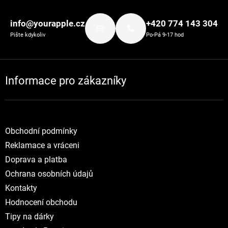
Zápatí
info@yourapple.cz
+420 774 143 304
Pište kdykoliv
Po-Pá 9-17 hod
Informace pro zákazníky
Obchodní podmínky
Reklamace a vráceni
Doprava a platba
Ochrana osobních údajů
Kontakty
Hodnocení obchodu
Tipy na dárky