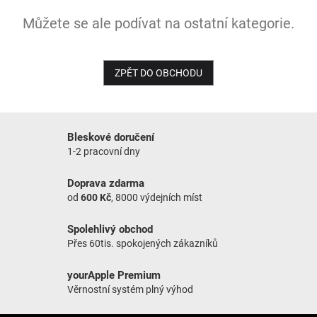
Můžete se ale podívat na ostatní kategorie.
NOVINKY
ZPĚT DO OBCHODU
Bleskové doručení
1-2 pracovní dny
Doprava zdarma
od
600 Kč
, 8000 výdejních míst
Spolehlivý obchod
Přes 60tis. spokojených zákazníků
yourApple Premium
Věrnostní systém plný výhod