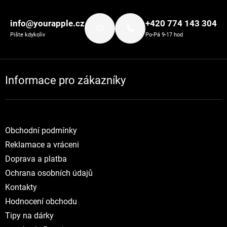
Zápatí
info@yourapple.cz
+420 774 143 304
Pište kdykoliv
Po-Pá 9-17 hod
Informace pro zákazníky
Obchodní podmínky
Reklamace a vráceni
Doprava a platba
Ochrana osobních údajů
Kontakty
Hodnocení obchodu
Tipy na dárky