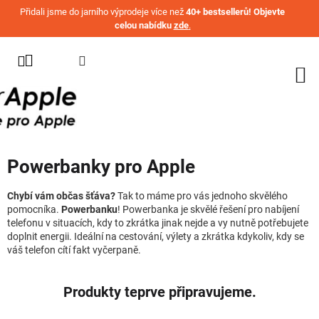
Přejít na obsah
Přidali jsme do jarního výprodeje více než
40+ bestsellerů! Objevte
celou nabídku
zde
.
KATEGORIE
WATCH
IPHONE
IPAD
Powerbanky pro Apple
MACBOOK
AIRPODS
Chybí vám občas šťáva?
Tak to máme pro vás jednoho skvělého
pomocníka.
Powerbanku
! Powerbanka je skvělé řešení pro nabíjení
telefonu v situacích, kdy to zkrátka jinak nejde a vy nutně potřebujete
AIRTAG
doplnit energii. Ideální na cestování, výlety a zkrátka kdykoliv, kdy se
váš telefon cítí fakt vyčerpaně.
OSTATNÍ
ZNAČKY
Produkty teprve připravujeme.
%
AKČNÍ
ZBOŽÍ