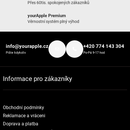
Přes 60tis. spokojených zákazníků
yourApple Premium
Věrnostní systém plný výhod
Zápatí
info@yourapple.cz
+420 774 143 304
Pište kdykoliv
Po-Pá 9-17 hod
Informace pro zákazníky
Obchodní podmínky
Reklamace a vráceni
Doprava a platba