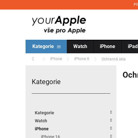
Přejít na obsah
Př
Kategorie
Watch
iPhone
iPad
Domů
iPhone
iPhone X
Ochranná skla
Postranní panel
Ochr
Kategorie
Přeskočit kategorie
Kategorie
Watch
iPhone
iPhone 16