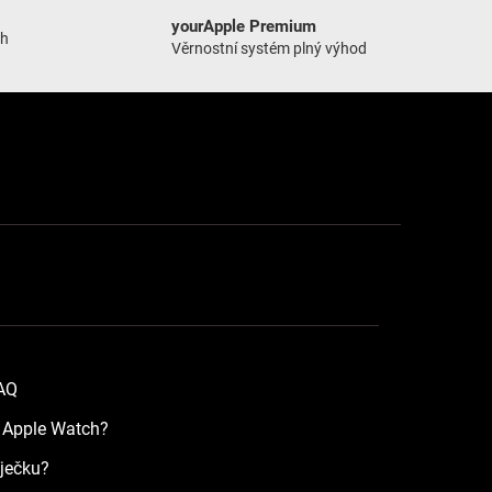
yourApple Premium
ch
Věrnostní systém plný výhod
FAQ
a Apple Watch?
íječku?