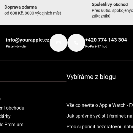
Spolehlivý obchod
Doprava zdarma
Přes 60tis. spokojený
od
600 Kč
, 8000 výdejních míst
zákazníků
info@yourapple.cz
+420 774 143 304
Pište kdykoliv
Po-Pá 9-17 hod
Vybíráme z blogu
y
Vše co nevíte o Apple Watch - 
ní obchodu
Jak správně vyčistit řemínek n
dárky
le Premium
Proč si pořídit bezdrátovou nab