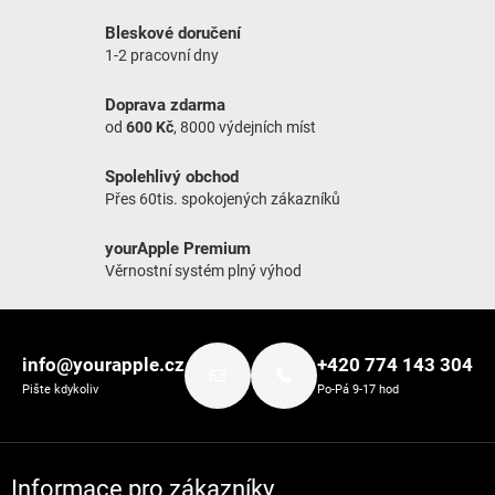
Bleskové doručení
1-2 pracovní dny
Doprava zdarma
od
600 Kč
, 8000 výdejních míst
Spolehlivý obchod
Přes 60tis. spokojených zákazníků
yourApple Premium
Věrnostní systém plný výhod
Zápatí
info@yourapple.cz
+420 774 143 304
Pište kdykoliv
Po-Pá 9-17 hod
Informace pro zákazníky