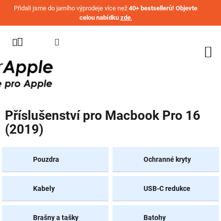
Přejít na obsah
Přidali jsme do jarního výprodeje více než
40+ bestsellerů! Objevte
celou nabídku
zde
.
KATEGORIE
WATCH
IPHONE
IPAD
Příslušenství pro Macbook Pro 16
MACBOOK
(2019)
AIRPODS
AIRTAG
Pouzdra
Ochranné kryty
OSTATNÍ
ZNAČKY
Kabely
USB-C redukce
%
AKČNÍ
Brašny a tašky
Batohy
ZBOŽÍ