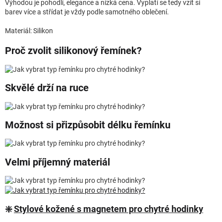
Výhodou je pohodlí, elegance a nízká cena. Vyplatí se tedy vzít si
barev více a střídat je vždy podle samotného oblečení.
Materiál: Silikon
Proč zvolit silikonový řemínek?
Skvělé drží na ruce
Možnost si přizpůsobit délku řemínku
Velmi příjemný materiál
❇️
Stylové kožené s magnetem pro chytré hodinky