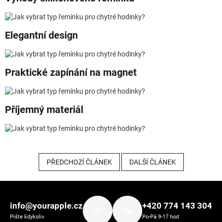
Elegantní design
Praktické zapínání na magnet
Příjemný materiál
PŘEDCHOZÍ ČLÁNEK
DALŠÍ ČLÁNEK
Zápatí
info@yourapple.cz
+420 774 143 304
Pište kdykoliv
Po-Pá 9-17 hod