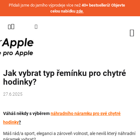
Přejít na obsah
Přidali jsme do jarního výprodeje více než
40+ bestsellerů! Objevte
celou nabídku
zde
.
KATEGORIE
WATCH
IPHONE
IPAD
Jak vybrat typ řemínku pro chytré
MACBOOK
hodinky?
AIRPODS
27.6.2025
AIRTAG
OSTATNÍ
Váháš někdy s výběrem
náhradního náramku pro své chytré
ZNAČKY
hodinky
?
%
Máš rád/a sport, eleganci a zároveň volnost, ale nevíš který náhradní
AKČNÍ
ZBOŽÍ
náramek vybrat?