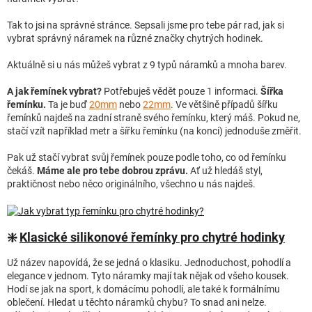
Tak to jsi na správné stránce. Sepsali jsme pro tebe pár rad, jak si
NOVINKY
vybrat správný náramek na různé značky chytrých hodinek.
Aktuálně si u nás můžeš vybrat z 9 typů náramků a mnoha barev.
A jak řemínek vybrat?
Potřebuješ vědět pouze 1 informaci.
Šířka
řemínku.
Ta je buď
20mm
nebo
22mm
. Ve většině případů šířku
řemínků najdeš na zadní straně svého řemínku, který máš. Pokud ne,
stačí vzít například metr a šířku řemínku (na konci) jednoduše změřit.
Pak už stačí vybrat svůj řemínek pouze podle toho, co od řemínku
čekáš.
Máme ale pro tebe dobrou zprávu.
Ať už hledáš styl,
praktičnost nebo něco originálního, všechno u nás najdeš.
❇️
Klasické silikonové řemínky pro chytré hodinky
Už název napovídá, že se jedná o klasiku. Jednoduchost, pohodlí a
elegance v jednom. Tyto náramky mají tak nějak od všeho kousek.
Hodí se jak na sport, k domácímu pohodlí, ale také k formálnímu
oblečení. Hledat u těchto náramků chybu? To snad ani nelze.