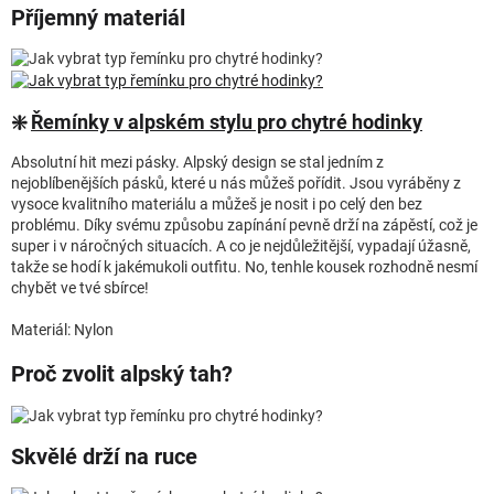
Příjemný materiál
❇️
Řemínky v alpském stylu pro chytré hodinky
Absolutní hit mezi pásky. Alpský design se stal jedním z
nejoblíbenějších pásků, které u nás můžeš pořídit. Jsou vyráběny z
vysoce kvalitního materiálu a můžeš je nosit i po celý den bez
problému. Díky svému způsobu zapínání pevně drží na zápěstí, což je
super i v náročných situacích. A co je nejdůležitější, vypadají úžasně,
takže se hodí k jakémukoli outfitu. No, tenhle kousek rozhodně nesmí
chybět ve tvé sbírce!
Materiál: Nylon
Proč zvolit alpský tah?
Skvělé drží na ruce