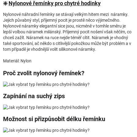
❇️
Nylonové řemínky pro chytré hodinky
Nylonové náhradní řemínky se stávají velkým hitem mezi náramky.
Jejich půvabný styl, příjemný pocit je prostě něco výjimečného.
Nylonové náramky elegantní sice jsou, nicméně v tomhle směru je
lepší volbou náramek milánský. Příjemný pocit nošení však něčím, co
chceš zažít. Náramek na ruce nejde téměř cítit. Náramek je vhodný
také sportování, ač někdo s citlivější pokožkou může být problém a v
tom případě je vhodnější volit silikonové náramky.
Materiál: Nylon
Proč zvolit nylonový řemínek?
Zapínání na suchý zips
Možnost si přizpůsobit délku řemínku