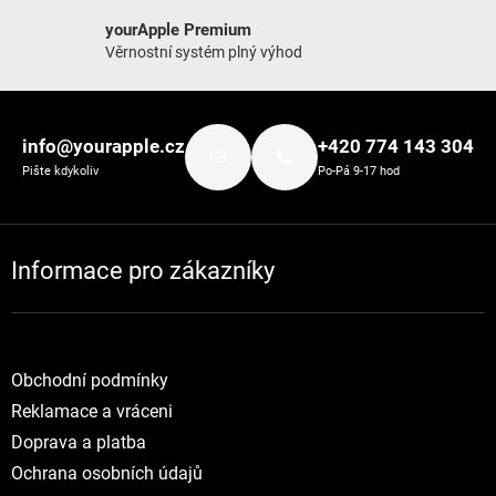
yourApple Premium
Věrnostní systém plný výhod
Zápatí
info@yourapple.cz
+420 774 143 304
Pište kdykoliv
Po-Pá 9-17 hod
Informace pro zákazníky
Obchodní podmínky
Reklamace a vráceni
Doprava a platba
Ochrana osobních údajů