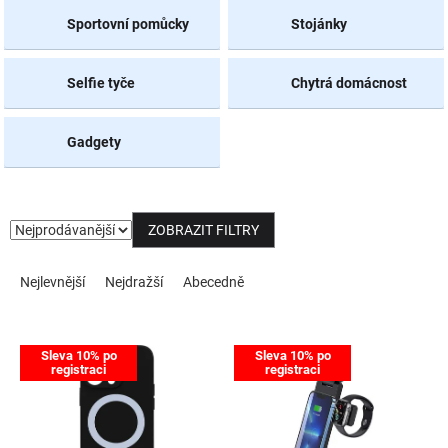
Sportovní pomůcky
Stojánky
NOVINKY
Selfie tyče
Chytrá domácnost
Gadgety
ZOBRAZIT FILTRY
Řazení produktů
Nejlevnější
Nejdražší
Abecedně
Výpis produktů
Sleva 10% po
Sleva 10% po
registraci
registraci