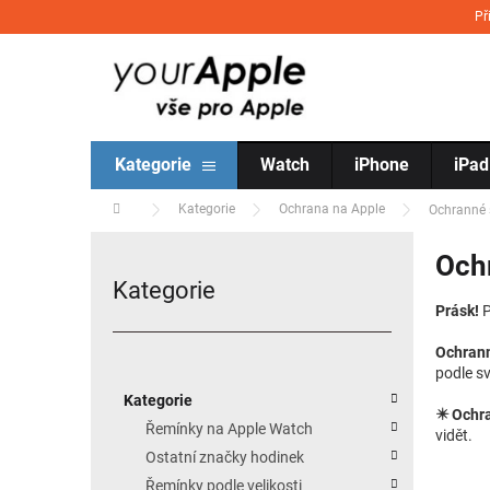
Přejít na obsah
Př
Kategorie
Watch
iPhone
iPad
Domů
Kategorie
Ochrana na Apple
Ochranné 
Postranní panel
Och
Kategorie
Přeskočit kategorie
Prásk!
P
Ochrann
podle s
Kategorie
✴️ Ochr
Řemínky na Apple Watch
vidět.
Ostatní značky hodinek
Řemínky podle velikosti