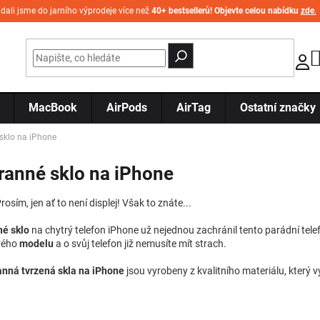
idali jsme do jarního výprodeje více než
40+ bestsellerů! Objevte celou nabídku
zde
.
MacBook
AirPods
AirTag
Ostatní značky
sklo na iPhone
ranné sklo na iPhone
rosím, jen ať to není displej! Však to znáte...
é sklo
na chytrý telefon iPhone už nejednou zachránil tento parádní tel
vého
modelu
a o svůj telefon již nemusíte mít strach.
anná tvrzená skla na iPhone
jsou vyrobeny z kvalitního materiálu, který 