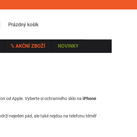
NÁKUPNÍ KOŠÍK
Prázdný košík
% AKČNÍ ZBOŽÍ
NOVINKY
efon od Apple. Vyberte si ochranného sklo na
iPhone
vydrží nejeden pád, ale také nejdou na telefonu téměř