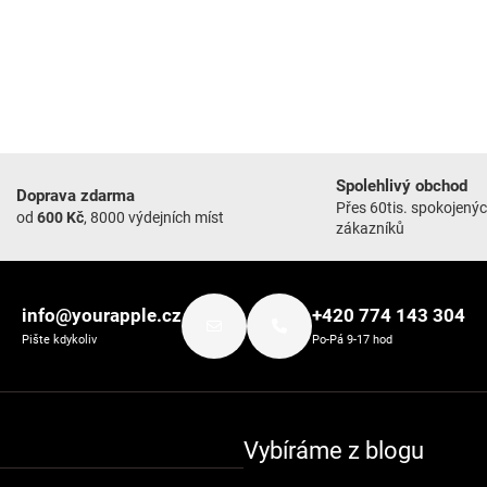
Spolehlivý obchod
Doprava zdarma
Přes 60tis. spokojený
od
600 Kč
, 8000 výdejních míst
zákazníků
info@yourapple.cz
+420 774 143 304
Pište kdykoliv
Po-Pá 9-17 hod
Vybíráme z blogu