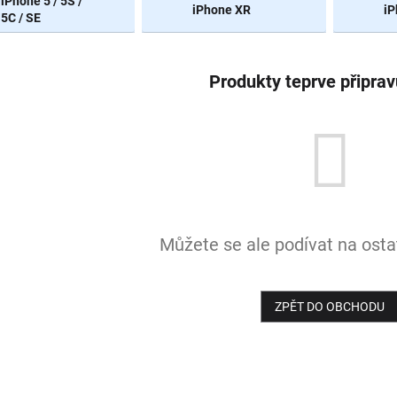
iPhone 5 / 5S /
iPhone XR
iP
5C / SE
Produkty teprve připra
Můžete se ale podívat na ostat
ZPĚT DO OBCHODU