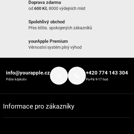
Doprava zdarma
od
600 Kč
, 8000 výdejních míst
Spolehlivý obchod
Přes 60tis. spokojených zákazníků
yourApple Premium
Věrnostní systém plný výhod
Zápatí
info@yourapple.cz
+420 774 143 304
Pište kdykoliv
Po-Pá 9-17 hod
Informace pro zákazníky