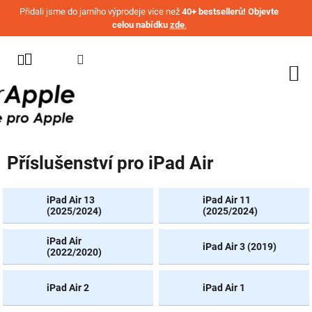
Přejít na obsah
Přidali jsme do jarního výprodeje více než
40+ bestsellerů! Objevte
celou nabídku
zde
.
KATEGORIE
WATCH
IPHONE
IPAD
Příslušenství pro iPad Air
MACBOOK
AIRPODS
iPad Air 13
iPad Air 11
(2025/2024)
(2025/2024)
AIRTAG
iPad Air
iPad Air 3 (2019)
OSTATNÍ
(2022/2020)
ZNAČKY
%
iPad Air 2
iPad Air 1
AKČNÍ
ZBOŽÍ