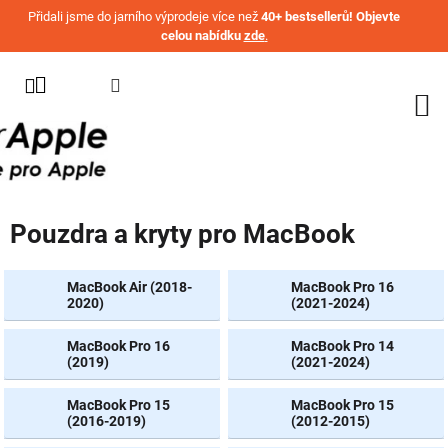
Přejít na obsah
Přidali jsme do jarního výprodeje více než
40+ bestsellerů! Objevte
celou nabídku
zde
.
KATEGORIE
WATCH
IPHONE
IPAD
Pouzdra a kryty pro MacBook
MACBOOK
AIRPODS
MacBook Air (2018-
MacBook Pro 16
2020)
(2021-2024)
AIRTAG
MacBook Pro 16
MacBook Pro 14
OSTATNÍ
(2019)
(2021-2024)
ZNAČKY
MacBook Pro 15
MacBook Pro 15
%
(2016-2019)
(2012-2015)
AKČNÍ
ZBOŽÍ