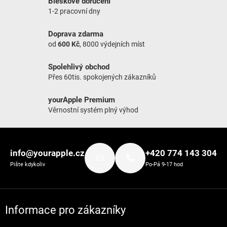
Bleskové doručení
1-2 pracovní dny
Doprava zdarma
od
600 Kč
, 8000 výdejních míst
Spolehlivý obchod
Přes 60tis. spokojených zákazníků
yourApple Premium
Věrnostní systém plný výhod
Zápatí
info@yourapple.cz
+420 774 143 304
Pište kdykoliv
Po-Pá 9-17 hod
Informace pro zákazníky