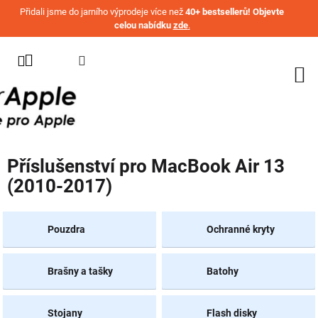
Přejít na obsah
Přidali jsme do jarního výprodeje více než
40+ bestsellerů! Objevte
celou nabídku
zde
.
KATEGORIE
WATCH
IPHONE
IPAD
Příslušenství pro MacBook Air 13
MACBOOK
(2010-2017)
AIRPODS
AIRTAG
Pouzdra
Ochranné kryty
OSTATNÍ
ZNAČKY
Brašny a tašky
Batohy
%
AKČNÍ
Stojany
Flash disky
ZBOŽÍ