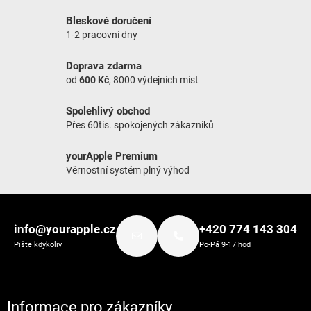
Bleskové doručení
1-2 pracovní dny
Doprava zdarma
od
600 Kč
, 8000 výdejních míst
Spolehlivý obchod
Přes 60tis. spokojených zákazníků
yourApple Premium
Věrnostní systém plný výhod
Zápatí
info@yourapple.cz
+420 774 143 304
Pište kdykoliv
Po-Pá 9-17 hod
Informace pro zákazníky