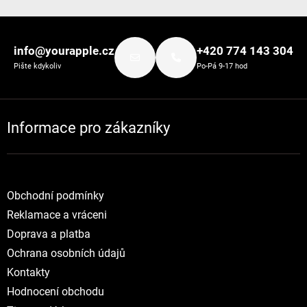
Zápatí
info@yourapple.cz
+420 774 143 304
Pište kdykoliv
Po-Pá 9-17 hod
Informace pro zákazníky
Obchodní podmínky
Reklamace a vráceni
Doprava a platba
Ochrana osobních údajů
Kontakty
Hodnocení obchodu