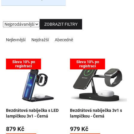
NOVINKY
ZOBRAZIT FILTRY
Řazení produktů
Nejlevnější
Nejdražší
Abecedně
Výpis produktů
Sleva 10% po
Sleva 10% po
registraci
registraci
Bezdrátová nabíječka s LED
Bezdrátová nabíječka 3v1 s
lampičkou 3v1 - Černá
lampičkou - Černá
879 Kč
979 Kč