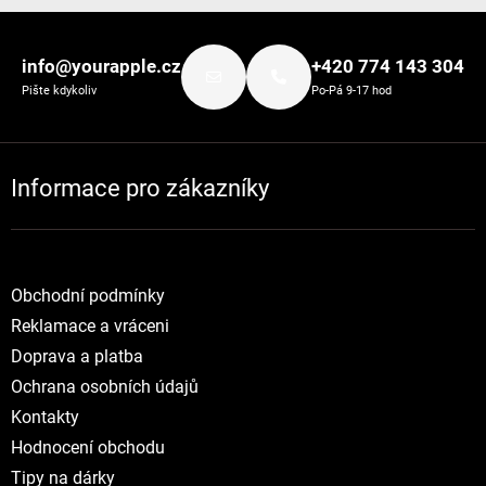
Zápatí
info@yourapple.cz
+420 774 143 304
Pište kdykoliv
Po-Pá 9-17 hod
Informace pro zákazníky
Obchodní podmínky
Reklamace a vráceni
Doprava a platba
Ochrana osobních údajů
Kontakty
Hodnocení obchodu
Tipy na dárky