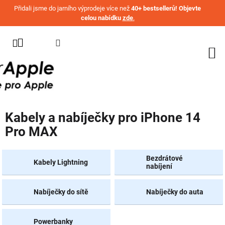
Přejít na obsah
Přidali jsme do jarního výprodeje více než
40+ bestsellerů! Objevte
celou nabídku
zde
.
KATEGORIE
WATCH
IPHONE
IPAD
Kabely a nabíječky pro iPhone 14
MACBOOK
Pro MAX
AIRPODS
AIRTAG
Bezdrátové
Kabely Lightning
nabíjení
OSTATNÍ
ZNAČKY
Nabíječky do sítě
Nabíječky do auta
%
AKČNÍ
Powerbanky
ZBOŽÍ