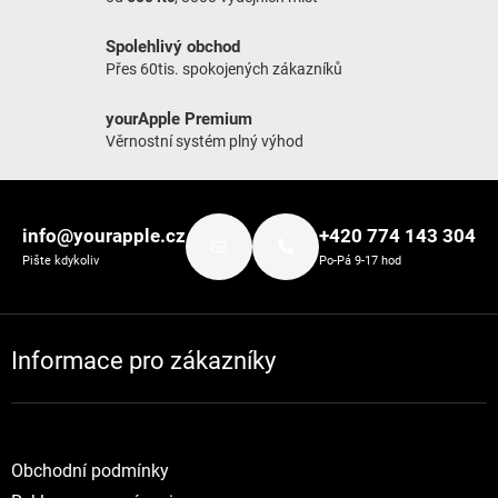
Spolehlivý obchod
Přes 60tis. spokojených zákazníků
yourApple Premium
Věrnostní systém plný výhod
Zápatí
info@yourapple.cz
+420 774 143 304
Pište kdykoliv
Po-Pá 9-17 hod
Informace pro zákazníky
Obchodní podmínky