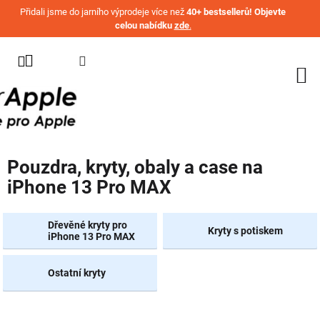
Přejít na obsah
Přidali jsme do jarního výprodeje více než
40+ bestsellerů! Objevte
celou nabídku
zde
.
KATEGORIE
WATCH
IPHONE
IPAD
Pouzdra, kryty, obaly a case na
MACBOOK
iPhone 13 Pro MAX
AIRPODS
AIRTAG
Dřevěné kryty pro
Kryty s potiskem
iPhone 13 Pro MAX
OSTATNÍ
ZNAČKY
Ostatní kryty
%
AKČNÍ
ZBOŽÍ