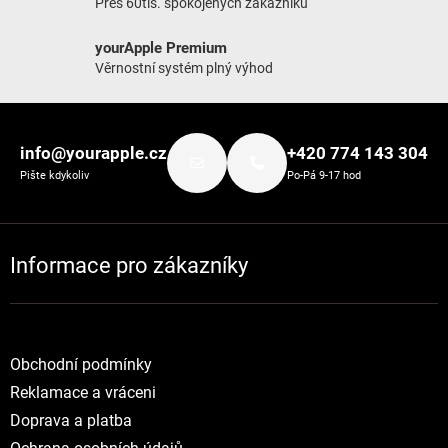
Přes 60tis. spokojených zákazníků
yourApple Premium
Věrnostní systém plný výhod
Zápatí
info@yourapple.cz
+420 774 143 304
Pište kdykoliv
Po-Pá 9-17 hod
Informace pro zákazníky
Obchodní podmínky
Reklamace a vráceni
Doprava a platba