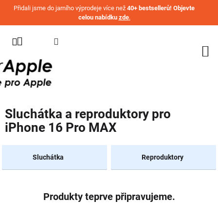
Přejít na obsah
Přidali jsme do jarního výprodeje více než
40+ bestsellerů! Objevte
celou nabídku
zde
.
KATEGORIE
WATCH
IPHONE
IPAD
Sluchátka a reproduktory pro
MACBOOK
iPhone 16 Pro MAX
AIRPODS
AIRTAG
Sluchátka
Reproduktory
OSTATNÍ
ZNAČKY
Produkty teprve připravujeme.
%
AKČNÍ
ZBOŽÍ