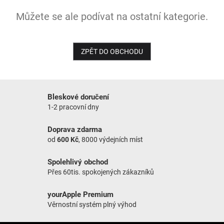
Můžete se ale podívat na ostatní kategorie.
NOVINKY
ZPĚT DO OBCHODU
Bleskové doručení
1-2 pracovní dny
Doprava zdarma
od
600 Kč
, 8000 výdejních míst
Spolehlivý obchod
Přes 60tis. spokojených zákazníků
yourApple Premium
Věrnostní systém plný výhod