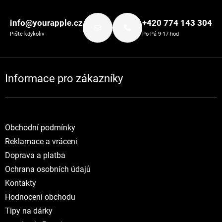
Zápatí
info@yourapple.cz
+420 774 143 304
Pište kdykoliv
Po-Pá 9-17 hod
Informace pro zákazníky
Obchodní podmínky
Reklamace a vráceni
Doprava a platba
Ochrana osobních údajů
Kontakty
Hodnocení obchodu
Tipy na dárky