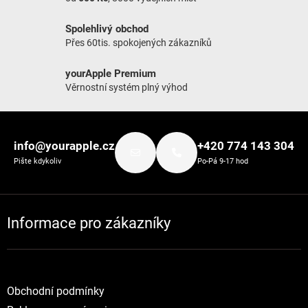
Spolehlivý obchod
Přes 60tis. spokojených zákazníků
yourApple Premium
Věrnostní systém plný výhod
Zápatí
info@yourapple.cz
+420 774 143 304
Pište kdykoliv
Po-Pá 9-17 hod
Informace pro zákazníky
Obchodní podmínky