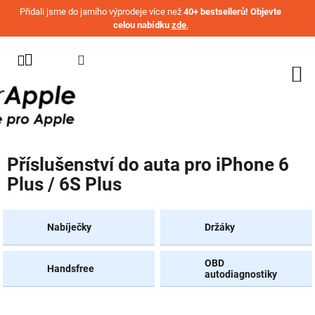
Přejít na obsah
Přidali jsme do jarního výprodeje více než
40+ bestsellerů! Objevte
celou nabídku
zde
.
KATEGORIE
WATCH
IPHONE
IPAD
Příslušenství do auta pro iPhone 6
MACBOOK
Plus / 6S Plus
AIRPODS
AIRTAG
Nabíječky
Držáky
OSTATNÍ
ZNAČKY
OBD
Handsfree
autodiagnostiky
%
AKČNÍ
ZBOŽÍ