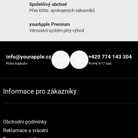
Spolehlivý obchod
Přes 60tis. spokojených zákazníků
yourApple Premium
Věrnostní systém plný výhod
Zápatí
info@yourapple.cz
+420 774 143 304
Pište kdykoliv
Po-Pá 9-17 hod
Informace pro zákazníky
Obchodní podmínky
Reklamace a vráceni