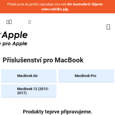
Přejít na obsah
Přidali jsme do jarního výprodeje více než
40+ bestsellerů! Objevte
celou nabídku
zde
.
KATEGORIE
WATCH
IPHONE
IPAD
Příslušenství pro MacBook
MACBOOK
AIRPODS
MacBook Air
MacBook Pro
AIRTAG
MacBook 12 (2015-
OSTATNÍ
2017)
ZNAČKY
%
AKČNÍ
Produkty teprve připravujeme.
ZBOŽÍ