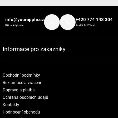
Zápatí
info@yourapple.cz
+420 774 143 304
Pište kdykoliv
Po-Pá 9-17 hod
Informace pro zákazníky
Obchodní podmínky
Reklamace a vráceni
Doprava a platba
Ochrana osobních údajů
Kontakty
Hodnocení obchodu