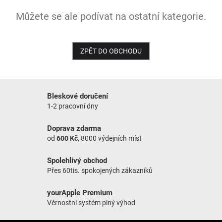
Můžete se ale podívat na ostatní kategorie.
NOVINKY
ZPĚT DO OBCHODU
Bleskové doručení
1-2 pracovní dny
Doprava zdarma
od
600 Kč
, 8000 výdejních míst
Spolehlivý obchod
Přes 60tis. spokojených zákazníků
yourApple Premium
Věrnostní systém plný výhod