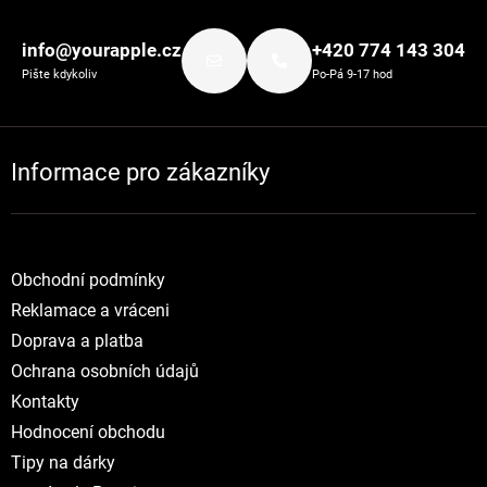
Zápatí
info@yourapple.cz
+420 774 143 304
Pište kdykoliv
Po-Pá 9-17 hod
Informace pro zákazníky
Obchodní podmínky
Reklamace a vráceni
Doprava a platba
Ochrana osobních údajů
Kontakty
Hodnocení obchodu
Tipy na dárky