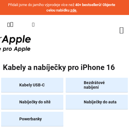
Přejít na obsah
Přidali jsme do jarního výprodeje více než
40+ bestsellerů! Objevte
celou nabídku
zde
.
KATEGORIE
WATCH
IPHONE
IPAD
Kabely a nabíječky pro iPhone 16
MACBOOK
AIRPODS
Bezdrátové
Kabely USB-C
nabíjení
AIRTAG
Nabíječky do sítě
Nabíječky do auta
OSTATNÍ
ZNAČKY
%
Powerbanky
AKČNÍ
ZBOŽÍ