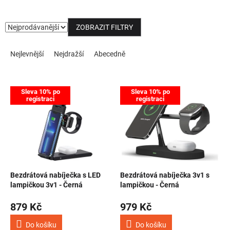
NOVINKY
ZOBRAZIT FILTRY
Řazení produktů
Nejlevnější
Nejdražší
Abecedně
Výpis produktů
Sleva 10% po
Sleva 10% po
registraci
registraci
Bezdrátová nabíječka s LED
Bezdrátová nabíječka 3v1 s
lampičkou 3v1 - Černá
lampičkou - Černá
879 Kč
979 Kč
Do košíku
Do košíku