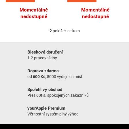
Momentálně
Momentálně
nedostupné
nedostupné
2
položek celkem
Ovládací prvky výpisu
Bleskové doručení
1-2 pracovní dny
Doprava zdarma
od
600 Kč
, 8000 výdejních míst
Spolehlivý obchod
Přes 60tis. spokojených zákazníků
yourApple Premium
Věrnostní systém plný výhod
Zápatí