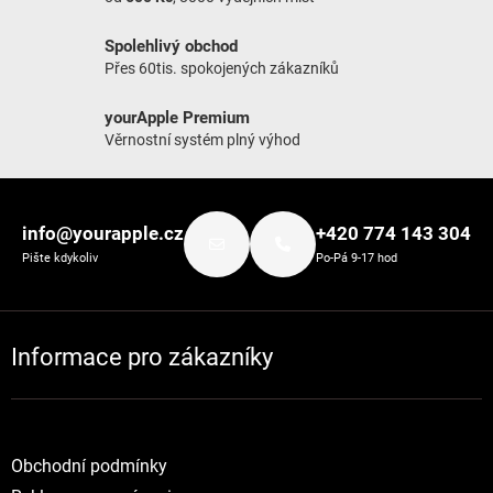
Spolehlivý obchod
Přes 60tis. spokojených zákazníků
yourApple Premium
Věrnostní systém plný výhod
Zápatí
info@yourapple.cz
+420 774 143 304
Pište kdykoliv
Po-Pá 9-17 hod
Informace pro zákazníky
Obchodní podmínky