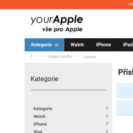
Přejít na obsah
Př
Kategorie
Watch
iPhone
iPad
Domů
Ostatní značky
Lenovo
Postranní panel
Přís
Kategorie
Přeskočit kategorie
Kategorie
Watch
iPhone
iPad