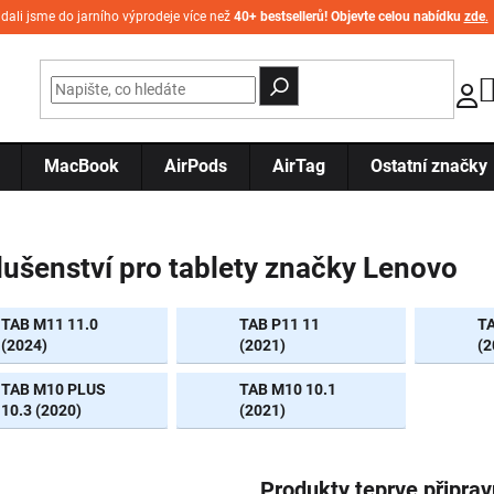
idali jsme do jarního výprodeje více než
40+ bestsellerů! Objevte celou nabídku
zde
.
MacBook
AirPods
AirTag
Ostatní značky
lušenství pro tablety značky Lenovo
TAB M11 11.0
TAB P11 11
TA
(2024)
(2021)
(2
TAB M10 PLUS
TAB M10 10.1
10.3 (2020)
(2021)
Produkty teprve připra