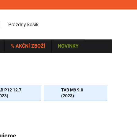
NÁKUPNÍ KOŠÍK
Prázdný košík
% AKČNÍ ZBOŽÍ
NOVINKY
B P12 12.7
TAB M9 9.0
023)
(2023)
vujeme.