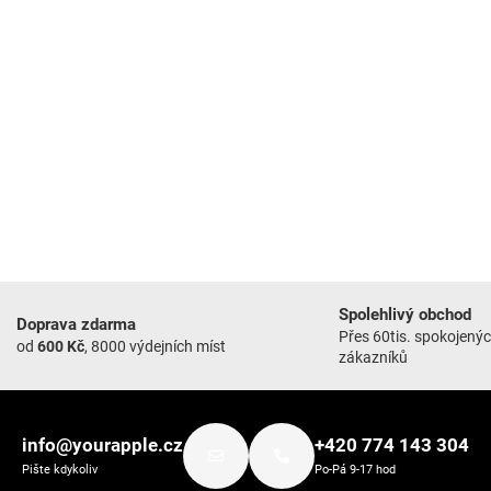
Spolehlivý obchod
Doprava zdarma
Přes 60tis. spokojený
od
600 Kč
, 8000 výdejních míst
zákazníků
info@yourapple.cz
+420 774 143 304
Pište kdykoliv
Po-Pá 9-17 hod