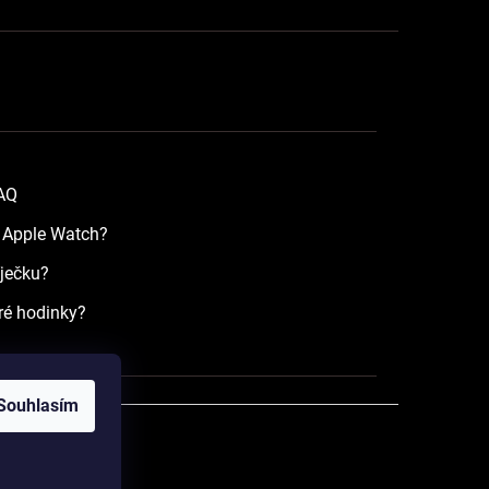
FAQ
a Apple Watch?
íječku?
ré hodinky?
Souhlasím
razena.