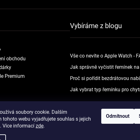
Vybíráme z blogu
y
Vše co nevíte o Apple Watch - 
ní obchodu
Jak správně vyčistit řemínek n
dárky
le Premium
Proč si pořídit bezdrátovou nab
Jak vybrat typ řemínku pro chyt
oužívá soubory cookie. Dalším
Odmítnout
 tohoto webu vyjadřujete souhlas s jejich
. Více informací
zde
.
Vytvořil Shoptet
Copyright 2026
yourApple.cz
. Všechna práva vyh