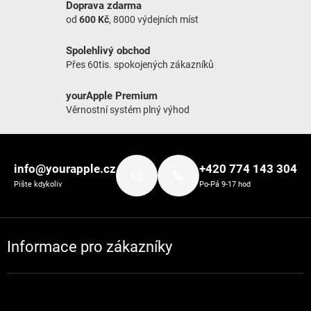
Doprava zdarma
od
600 Kč
, 8000 výdejních míst
Spolehlivý obchod
Přes 60tis. spokojených zákazníků
yourApple Premium
Věrnostní systém plný výhod
Zápatí
info@yourapple.cz
+420 774 143 304
Pište kdykoliv
Po-Pá 9-17 hod
Informace pro zákazníky