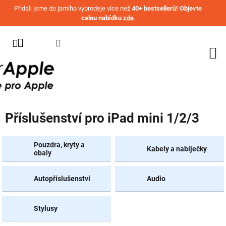
Přejít na obsah
Přidali jsme do jarního výprodeje více než
40+ bestsellerů! Objevte
celou nabídku
zde
.
KATEGORIE
WATCH
IPHONE
IPAD
Příslušenství pro iPad mini 1/2/3
MACBOOK
AIRPODS
Pouzdra, kryty a
Kabely a nabíječky
obaly
AIRTAG
Autopříslušenství
Audio
OSTATNÍ
ZNAČKY
%
Stylusy
AKČNÍ
ZBOŽÍ