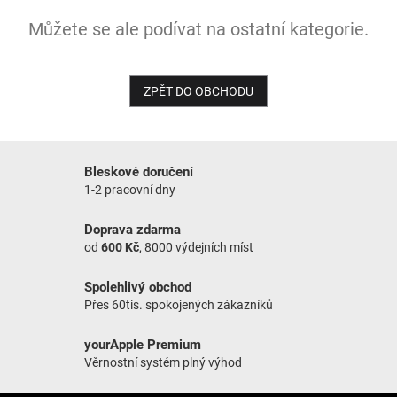
Můžete se ale podívat na ostatní kategorie.
NOVINKY
ZPĚT DO OBCHODU
Bleskové doručení
1-2 pracovní dny
Doprava zdarma
od
600 Kč
, 8000 výdejních míst
Spolehlivý obchod
Přes 60tis. spokojených zákazníků
yourApple Premium
Věrnostní systém plný výhod