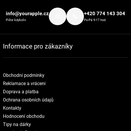
Zápatí
info@yourapple.cz
+420 774 143 304
Pište kdykoliv
Po-Pá 9-17 hod
Informace pro zákazníky
Obchodní podmínky
Reklamace a vráceni
Doprava a platba
Ochrana osobních údajů
Kontakty
Hodnocení obchodu
Tipy na dárky