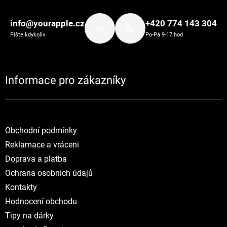
Zápatí
info@yourapple.cz
+420 774 143 304
Pište kdykoliv
Po-Pá 9-17 hod
Informace pro zákazníky
Obchodní podmínky
Reklamace a vráceni
Doprava a platba
Ochrana osobních údajů
Kontakty
Hodnocení obchodu
Tipy na dárky