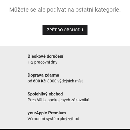
Můžete se ale podívat na ostatní kategorie.
NOVINKY
ZPĚT DO OBCHODU
Bleskové doručení
1-2 pracovní dny
Doprava zdarma
od
600 Kč
, 8000 výdejních míst
Spolehlivý obchod
Přes 60tis. spokojených zákazníků
yourApple Premium
Věrnostní systém plný výhod