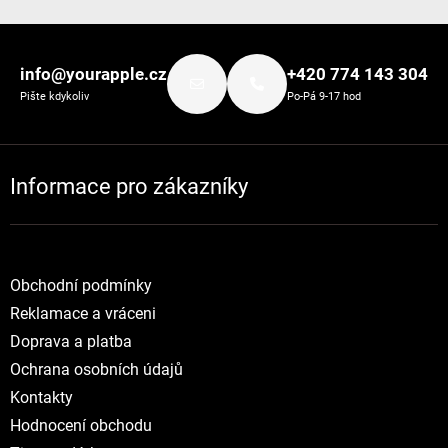
Zápatí
info@yourapple.cz
+420 774 143 304
Pište kdykoliv
Po-Pá 9-17 hod
Informace pro zákazníky
Obchodní podmínky
Reklamace a vráceni
Doprava a platba
Ochrana osobních údajů
Kontakty
Hodnocení obchodu