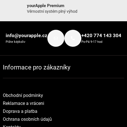
yourApple Premium
Věrnostní systém plný výhod
Zápatí
info@yourapple.cz
+420 774 143 304
Pište kdykoliv
Po-Pá 9-17 hod
Informace pro zákazníky
Obchodní podmínky
Reklamace a vráceni
Doprava a platba
Ochrana osobních údajů