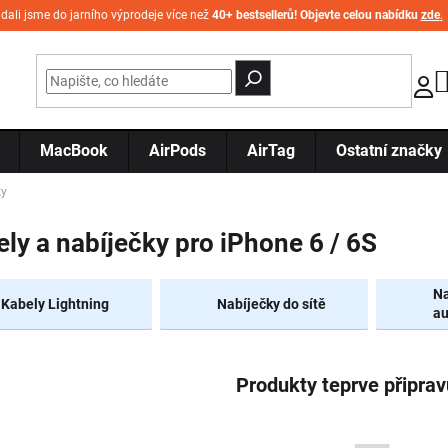
idali jsme do jarního výprodeje více než
40+ bestsellerů! Objevte celou nabídku
zde
.
MacBook
AirPods
AirTag
Ostatní značky
ky
ly a nabíječky pro iPhone 6 / 6S
Na
Kabely Lightning
Nabíječky do sítě
au
Produkty teprve připra