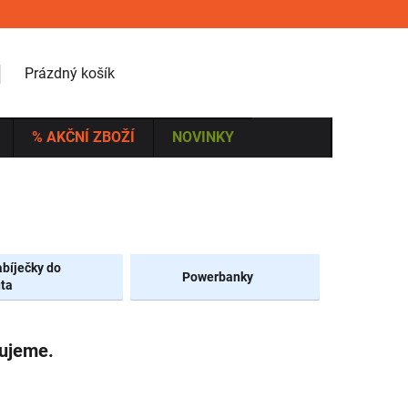
NÁKUPNÍ KOŠÍK
Prázdný košík
% AKČNÍ ZBOŽÍ
NOVINKY
bíječky do
Powerbanky
ta
vujeme.