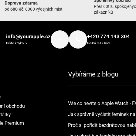
Spolehlivý obchod
Doprava zdarma
Přes 60tis. spokojený
od
600 Kč
, 8000 výdejních míst
zákazníků
info@yourapple.cz
+420 774 143 304
Pište kdykoliv
Po-Pá 9-17 hod
Vybíráme z blogu
y
Vše co nevíte o Apple Watch - 
ní obchodu
Jak správně vyčistit řemínek n
dárky
le Premium
Proč si pořídit bezdrátovou nab