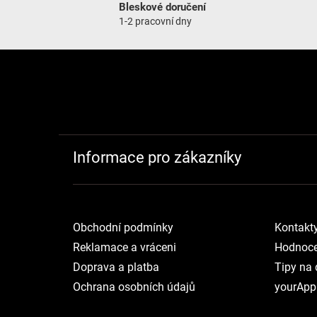
Bleskové doručení
1-2 pracovní dny
Zápatí
Informace pro zákazníky
Obchodní podmínky
Kontakt
Reklamace a vráceni
Hodnoce
Doprava a platba
Tipy na 
Ochrana osobních údajů
yourApp