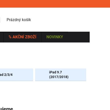
NÁKUPNÍ KOŠÍK
Prázdný košík
% AKČNÍ ZBOŽÍ
NOVINKY
iPad 9.7
ad 2/3/4
(2017/2018)
vujeme.