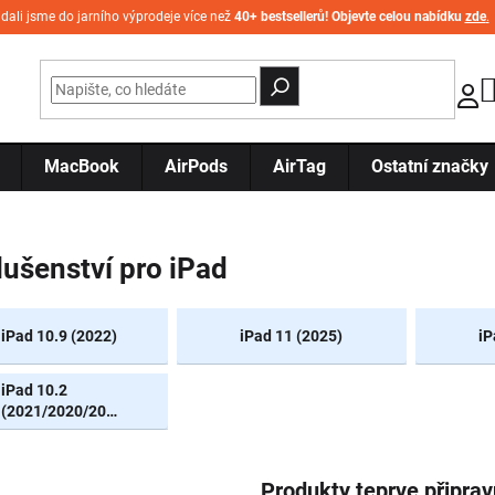
idali jsme do jarního výprodeje více než
40+ bestsellerů! Objevte celou nabídku
zde
.
MacBook
AirPods
AirTag
Ostatní značky
lušenství pro iPad
iPad 10.9 (2022)
iPad 11 (2025)
iP
iPad 10.2
(2021/2020/2019)
Produkty teprve připra