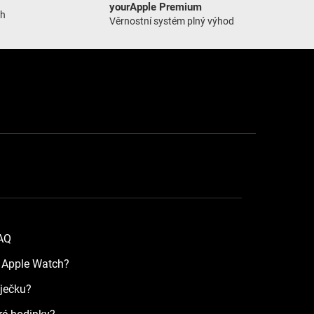
yourApple Premium
ch
Věrnostní systém plný výhod
FAQ
a Apple Watch?
íječku?