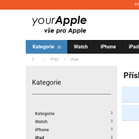
Přejít na obsah
Př
Kategorie
Watch
iPhone
iPad
Domů
iPad
iPad
Postranní panel
Přís
Kategorie
Přeskočit kategorie
Kategorie
Watch
iPhone
iPad