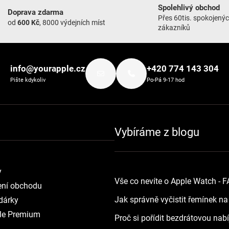
Spolehlivý obchod
Doprava zdarma
Přes 60tis. spokojený
od
600 Kč
, 8000 výdejních míst
zákazníků
info@yourapple.cz
+420 774 143 304
Pište kdykoliv
Po-Pá 9-17 hod
Vybíráme z blogu
y
Vše co nevíte o Apple Watch - 
ní obchodu
Jak správně vyčistit řemínek n
dárky
le Premium
Proč si pořídit bezdrátovou nab