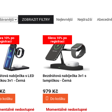
Řazení produktů
ZOBRAZIT FILTRY
Nejlevnější
Nejdražší
Abecedn
 produktů
va 10% po
Sleva 10% po
egistraci
registraci
átová nabíječka s LED
Bezdrátová nabíječka 3v1 s
čkou 3v1 - Černá
lampičkou - Černá
 Kč
979 Kč
o košíku
Do košíku
entálně nedostupné
Momentálně nedostupné