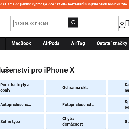
idali jsme do jarního výprodeje více než
40+ bestsellerů! Objevte celou nabídku
zde
.
MacBook
AirPods
AirTag
Ostatní značky
lušenství pro iPhone X
Pouzdra, kryty a
Ka
Ochranná skla
obaly
na
Sp
Autopříslušenství
Fotopříslušenství
p
Chytrá
Selfie tyče
G
domácnost