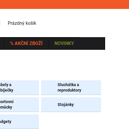
NÁKUPNÍ KOŠÍK
Prázdný košík
% AKČNÍ ZBOŽÍ
NOVINKY
bely a
Sluchátka a
bíječky
reproduktory
ortovní
Stojánky
omůcky
adgety