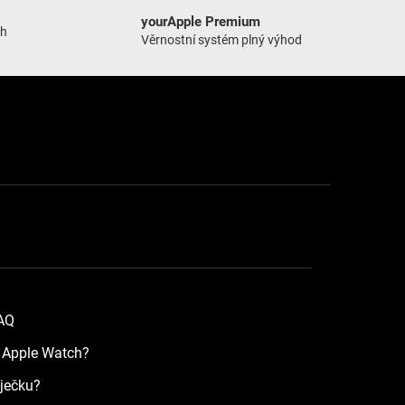
yourApple Premium
ch
Věrnostní systém plný výhod
FAQ
a Apple Watch?
íječku?