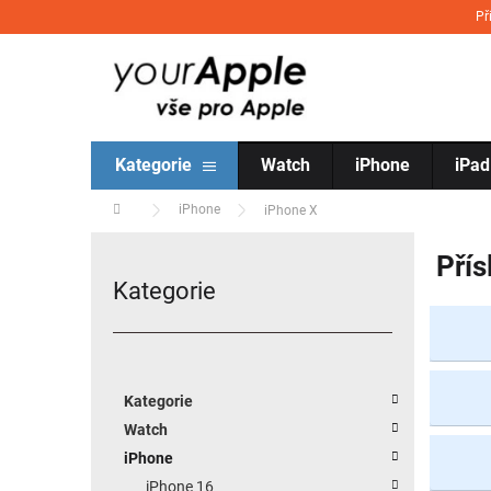
Přejít na obsah
Př
Kategorie
Watch
iPhone
iPad
Domů
iPhone
iPhone X
Postranní panel
Přís
Kategorie
Přeskočit kategorie
Kategorie
Watch
iPhone
iPhone 16