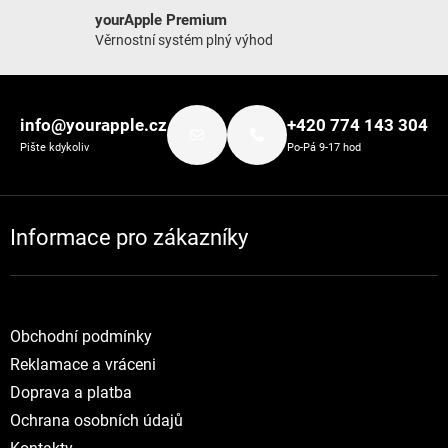
yourApple Premium
Věrnostní systém plný výhod
Zápatí
info@yourapple.cz
+420 774 143 304
Pište kdykoliv
Po-Pá 9-17 hod
Informace pro zákazníky
Obchodní podmínky
Reklamace a vráceni
Doprava a platba
Ochrana osobních údajů