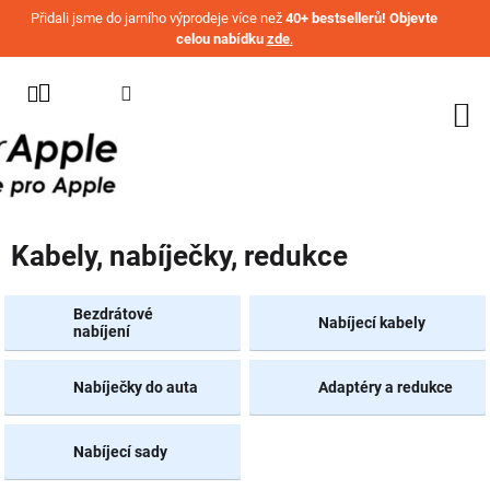
Přejít na obsah
Přidali jsme do jarního výprodeje více než
40+ bestsellerů! Objevte
celou nabídku
zde
.
KATEGORIE
WATCH
IPHONE
IPAD
Kabely, nabíječky, redukce
MACBOOK
AIRPODS
Bezdrátové
Nabíjecí kabely
nabíjení
AIRTAG
Nabíječky do auta
Adaptéry a redukce
OSTATNÍ
ZNAČKY
%
Nabíjecí sady
AKČNÍ
ZBOŽÍ