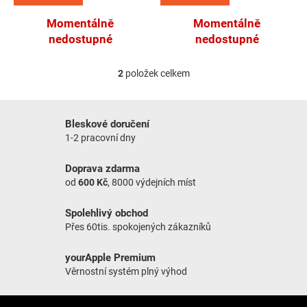
Momentálně
Momentálně
nedostupné
nedostupné
2
položek celkem
Ovládací prvky výpisu
Bleskové doručení
1-2 pracovní dny
Doprava zdarma
od
600 Kč
, 8000 výdejních míst
Spolehlivý obchod
Přes 60tis. spokojených zákazníků
yourApple Premium
Věrnostní systém plný výhod
Zápatí