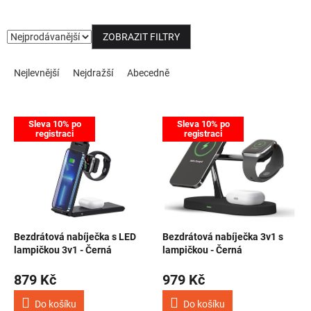
NOVINKY
ZOBRAZIT FILTRY
Řazení produktů
Nejlevnější
Nejdražší
Abecedně
Výpis produktů
Sleva 10% po
Sleva 10% po
registraci
registraci
Bezdrátová nabíječka s LED
Bezdrátová nabíječka 3v1 s
lampičkou 3v1 - Černá
lampičkou - Černá
879 Kč
979 Kč
Do košíku
Do košíku