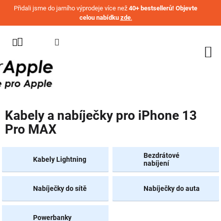
Přejít na obsah
Přidali jsme do jarního výprodeje více než
40+ bestsellerů! Objevte
celou nabídku
zde
.
KATEGORIE
WATCH
IPHONE
IPAD
Kabely a nabíječky pro iPhone 13
MACBOOK
Pro MAX
AIRPODS
AIRTAG
Bezdrátové
Kabely Lightning
nabíjení
OSTATNÍ
ZNAČKY
Nabíječky do sítě
Nabíječky do auta
%
AKČNÍ
Powerbanky
ZBOŽÍ