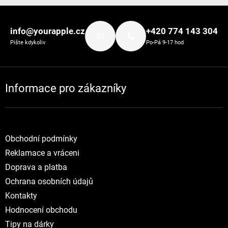
Zápatí
info@yourapple.cz
+420 774 143 304
Pište kdykoliv
Po-Pá 9-17 hod
Informace pro zákazníky
Obchodní podmínky
Reklamace a vráceni
Doprava a platba
Ochrana osobních údajů
Kontakty
Hodnocení obchodu
Tipy na dárky