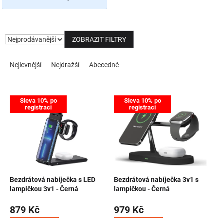
NOVINKY
ZOBRAZIT FILTRY
Řazení produktů
Nejlevnější
Nejdražší
Abecedně
Výpis produktů
Sleva 10% po
Sleva 10% po
registraci
registraci
Bezdrátová nabíječka s LED
Bezdrátová nabíječka 3v1 s
lampičkou 3v1 - Černá
lampičkou - Černá
879 Kč
979 Kč